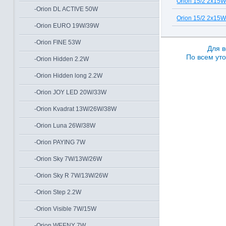
Orion 15/2 2x15
-Orion DL ACTIVE 50W
Orion 15/2 2x15
-Orion EURO 19W/39W
-Orion FINE 53W
Для в
По всем уто
-Orion Hidden 2.2W
-Orion Hidden long 2.2W
-Orion JOY LED 20W/33W
-Orion Kvadrat 13W/26W/38W
-Orion Luna 26W/38W
-Orion PAYING 7W
-Orion Sky 7W/13W/26W
-Orion Sky R 7W/13W/26W
-Orion Step 2.2W
-Orion Visible 7W/15W
-Orion WEENY 7W