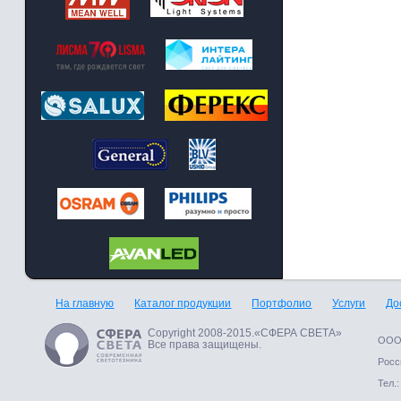
На главную
Каталог продукции
Портфолио
Услуги
До
Copyright 2008-2015.«СФЕРА СВЕТА»
ООО 
Все права защищены.
Росси
Тел.: