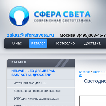
zakaz@sferasveta.ru
Москва 8(495)363-45
О нас
Каталог
Портфолио
Доставка
КАТАЛОГ
HELVAR - LED ДРАЙВЕРЫ,
Каталог
>
Helvar -
БАЛЛАСТЫ, ДРОССЕЛИ
iC
Светодио
Источники тока для LED
Дроссели для газоразрядных ламп
ЭПРА для люминесцентных ламп