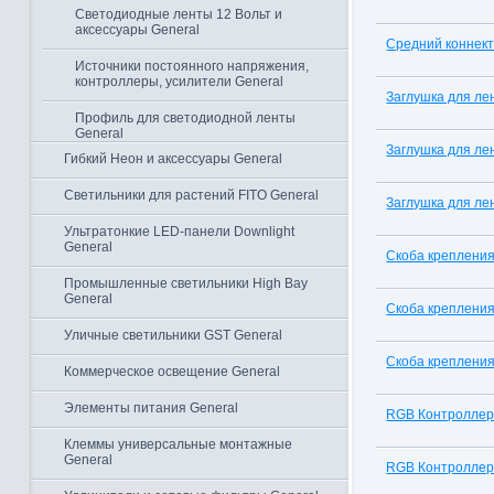
Светодиодные ленты 12 Вольт и
аксессуары General
Средний коннект
Источники постоянного напряжения,
контроллеры, усилители General
Заглушка для ле
Профиль для светодиодной ленты
General
Заглушка для ле
Гибкий Неон и аксессуары General
Светильники для растений FITO General
Заглушка для ле
Ультратонкие LED-панели Downlight
General
Скоба крепления
Промышленные светильники High Bay
General
Скоба крепления
Уличные светильники GST General
Скоба креплени
Коммерческое освещение General
Элементы питания General
RGB Контроллер
Клеммы универсальные монтажные
General
RGB Контроллер