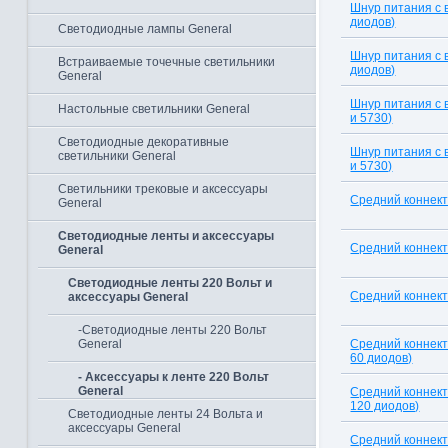
Шнур питания с 
диодов)
Светодиодные лампы General
Шнур питания с 
Встраиваемые точечные светильники
диодов)
General
Шнур питания с 
Настольные светильники General
и 5730)
Светодиодные декоративные
Шнур питания с 
светильники General
и 5730)
Светильники трековые и аксессуары
Средний коннект
General
Светодиодные ленты и аксессуары
Средний коннект
General
Светодиодные ленты 220 Вольт и
Средний коннек
аксессуары General
-Светодиодные ленты 220 Вольт
Средний коннект
General
60 диодов)
- Аксессуары к ленте 220 Вольт
General
Средний коннект
120 диодов)
Светодиодные ленты 24 Вольта и
аксессуары General
Средний коннект