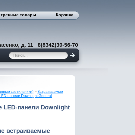
тренные товары
Корзина
енко, д. 11 8(8342)30-56-70
анные светильники)
>
Встраиваемые
LED-панели Downlight General
 LED-панели Downlight
ые встраиваемые