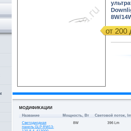
ультра
Downli
8W/14
от 200 
,
t
МОДИФИКАЦИИ
Название
Мощность, Вт
Световой поток, l
Светодиодная
8W
396 Lm
панель GLP-RW13-