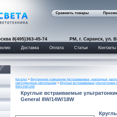
Сравнить товары
Просмо
сква 8(495)363-45-74 РМ, г. Саранск, ул. Вас
фолио
Доставка
Оплата
Статьи
Контакты
Каталог
>
Внутреннее освещение (встраиваемые, накладные, кард
светодиодные светильники
>
Круглые встраиваемые ультратонкие 
8W/14W/18W
Круглые встраиваемые ультратонкие
General 8W/14W/18W
Кругл