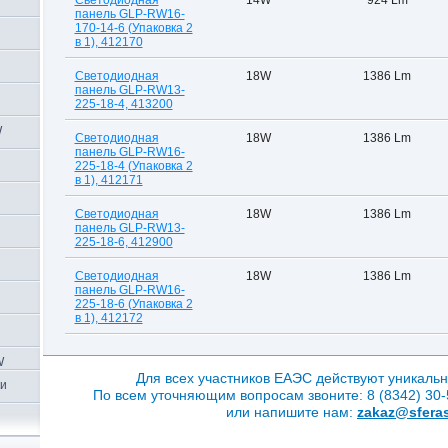
Светодиодная
14W
924 Lm
панель GLP-RW16-
170-14-6 (Упаковка 2
в 1), 412170
Светодиодная
18W
1386 Lm
панель GLP-RW13-
225-18-4, 413200
W
Светодиодная
18W
1386 Lm
панель GLP-RW16-
225-18-4 (Упаковка 2
в 1), 412171
Светодиодная
18W
1386 Lm
панель GLP-RW13-
225-18-6, 412900
Светодиодная
18W
1386 Lm
панель GLP-RW16-
225-18-6 (Упаковка 2
в 1), 412172
W
Для всех участников ЕАЭС действуют уникальн
ки
По всем уточняющим вопросам звоните: 8 (8342) 30-5
или напишите нам:
zakaz@sferas