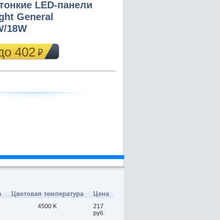
тонкие LED-панели
ght General
W/18W
до 402
m
Цветовая температура
Цена
4500 K
217
руб.