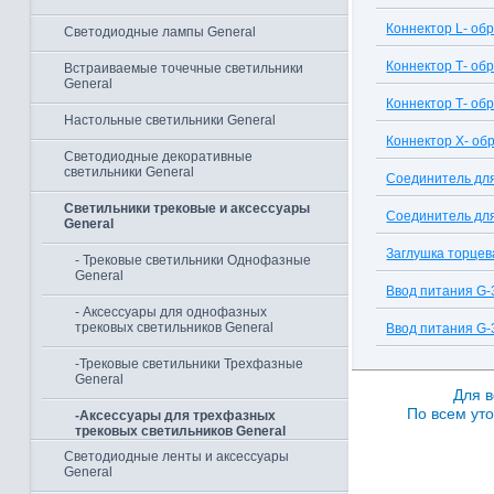
Коннектор L- об
Светодиодные лампы General
Коннектор Т- об
Встраиваемые точечные светильники
General
Коннектор Т- об
Настольные светильники General
Коннектор Х- об
Светодиодные декоративные
светильники General
Соединитель для
Светильники трековые и аксессуары
Соединитель для
General
Заглушка торцев
- Трековые светильники Однофазные
General
Ввод питания G-
- Аксессуары для однофазных
трековых светильников General
Ввод питания G-
-Трековые светильники Трехфазные
General
Для в
По всем уто
-Аксессуары для трехфазных
трековых светильников General
Светодиодные ленты и аксессуары
General