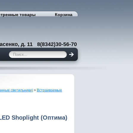
тренные товары
Корзина
енко, д. 11 8(8342)30-56-70
анные светильники)
>
Встраиваемые
ED Shoplight (Оптима)