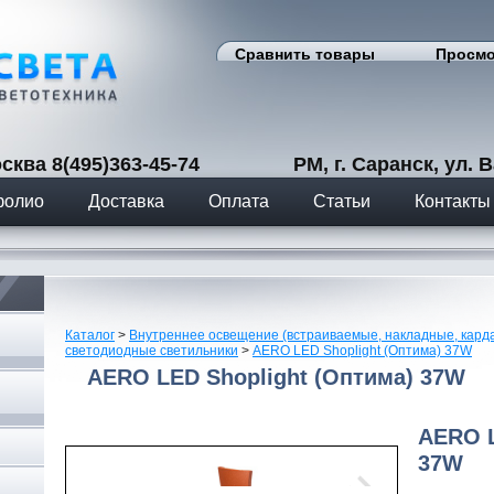
Сравнить товары
Просмо
сква 8(495)363-45-74 РМ, г. Саранск, ул. Вас
фолио
Доставка
Оплата
Статьи
Контакты
Каталог
>
Внутреннее освещение (встраиваемые, накладные, кард
светодиодные светильники
>
AERO LED Shoplight (Оптима) 37W
AERO LED Shoplight (Оптима) 37W
AERO L
37W