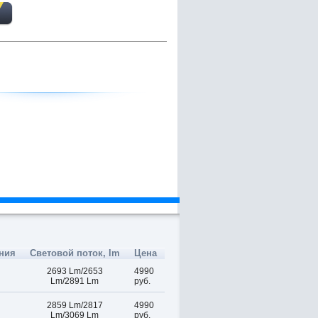
ния
Световой поток, lm
Цена
2693 Lm/2653
4990
Lm/2891 Lm
руб.
2859 Lm/2817
4990
Lm/3069 Lm
руб.