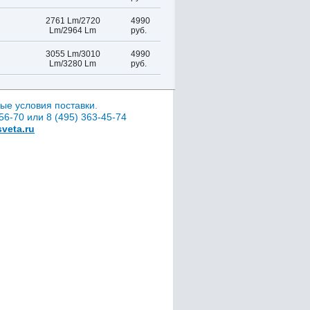
2761 Lm/2720
4990
Lm/2964 Lm
руб.
3055 Lm/3010
4990
Lm/3280 Lm
руб.
ые условия поставки.
6-70 или 8 (495) 363-45-74
veta.ru