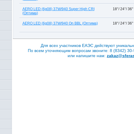
AERO LED (6g08) 37W/940 Super High CRI
18°/ 24°/ 36°
(Оптима)
AERO LED (6g08) 37W/940 On BBL (Оптима)
18°/ 24°/ 36°
Для всех участников ЕАЭС действуют уникальн
По всем уточняющим вопросам звоните: 8 (8342) 30-5
или напишите нам:
zakaz@sferas