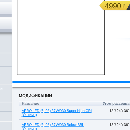
4990
,
ие
МОДИФИКАЦИИ
Название
Угол рассеива
AERO LED (6g08) 37W/930 Super High CRI
18°/ 24°/ 36°
(Оптима)
AERO LED (6g08) 37W/930 Below BBL
18°/ 24°/ 36°
(Оптима)