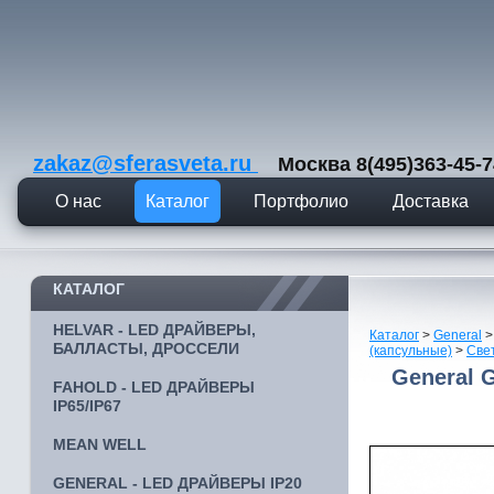
zakaz@sferasveta.ru
Москва 8(495)363-45
О нас
Каталог
Портфолио
Доставка
КАТАЛОГ
HELVAR - LED ДРАЙВЕРЫ,
Каталог
>
General
БАЛЛАСТЫ, ДРОССЕЛИ
(капсульные)
>
Све
General 
FAHOLD - LED ДРАЙВЕРЫ
IP65/IP67
MEAN WELL
GENERAL - LED ДРАЙВЕРЫ IP20